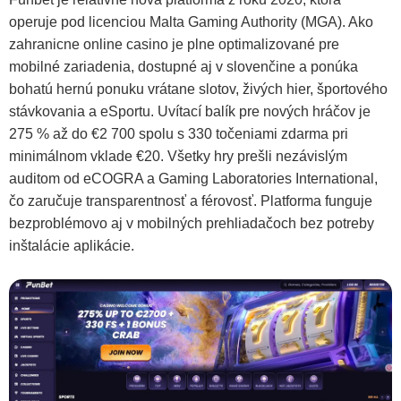
operuje pod licenciou Malta Gaming Authority (MGA). Ako
zahranicne online casino je plne optimalizované pre
mobilné zariadenia, dostupné aj v slovenčine a ponúka
bohatú hernú ponuku vrátane slotov, živých hier, športového
stávkovania a eSportu. Uvítací balík pre nových hráčov je
275 % až do €2 700 spolu s 330 točeniami zdarma pri
minimálnom vklade €20. Všetky hry prešli nezávislým
auditom od eCOGRA a Gaming Laboratories International,
čo zaručuje transparentnosť a férovosť. Platforma funguje
bezproblémovo aj v mobilných prehliadačoch bez potreby
inštalácie aplikácie.