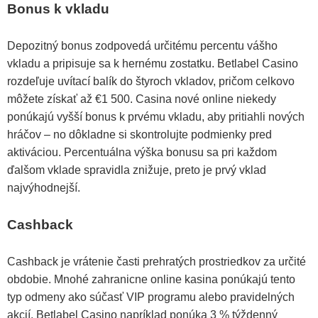
Bonus k vkladu
Depozitný bonus zodpovedá určitému percentu vášho
vkladu a pripisuje sa k hernému zostatku. Betlabel Casino
rozdeľuje uvítací balík do štyroch vkladov, pričom celkovo
môžete získať až €1 500. Casina nové online niekedy
ponúkajú vyšší bonus k prvému vkladu, aby pritiahli nových
hráčov – no dôkladne si skontrolujte podmienky pred
aktiváciou. Percentuálna výška bonusu sa pri každom
ďalšom vklade spravidla znižuje, preto je prvý vklad
najvýhodnejší.
Cashback
Cashback je vrátenie časti prehratých prostriedkov za určité
obdobie. Mnohé zahranicne online kasina ponúkajú tento
typ odmeny ako súčasť VIP programu alebo pravidelných
akcií. Betlabel Casino napríklad ponúka 3 % týždenný