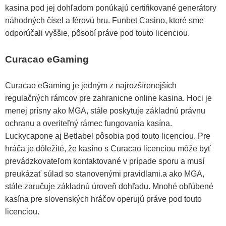
kasina pod jej dohľadom ponúkajú certifikované generátory
náhodných čísel a férovú hru. Funbet Casino, ktoré sme
odporúčali vyššie, pôsobí práve pod touto licenciou.
Curacao eGaming
Curacao eGaming je jedným z najrozšírenejších
regulačných rámcov pre zahranicne online kasina. Hoci je
menej prísny ako MGA, stále poskytuje základnú právnu
ochranu a overiteľný rámec fungovania kasína.
Luckycapone aj Betlabel pôsobia pod touto licenciou. Pre
hráča je dôležité, že kasíno s Curacao licenciou môže byť
prevádzkovateľom kontaktované v prípade sporu a musí
preukázať súlad so stanovenými pravidlami.a ako MGA,
stále zaručuje základnú úroveň dohľadu. Mnohé obľúbené
kasína pre slovenských hráčov operujú práve pod touto
licenciou.