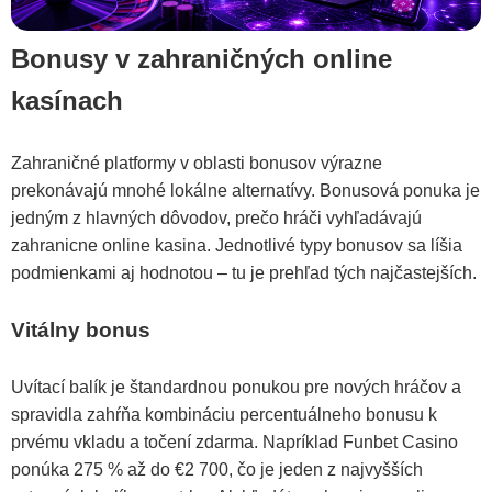
Bonusy v zahraničných online
kasínach
Zahraničné platformy v oblasti bonusov výrazne
prekonávajú mnohé lokálne alternatívy. Bonusová ponuka je
jedným z hlavných dôvodov, prečo hráči vyhľadávajú
zahranicne online kasina. Jednotlivé typy bonusov sa líšia
podmienkami aj hodnotou – tu je prehľad tých najčastejších.
Vitálny bonus
Uvítací balík je štandardnou ponukou pre nových hráčov a
spravidla zahŕňa kombináciu percentuálneho bonusu k
prvému vkladu a točení zdarma. Napríklad Funbet Casino
ponúka 275 % až do €2 700, čo je jeden z najvyšších