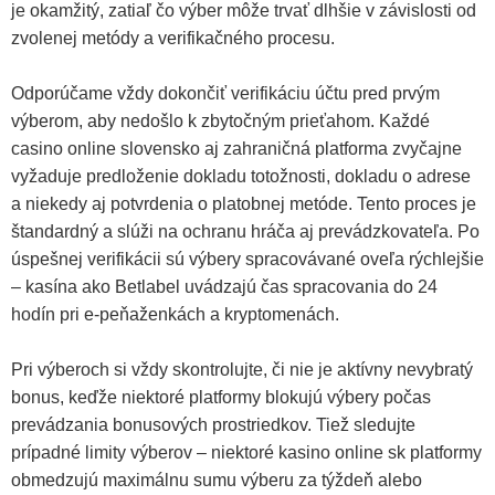
je okamžitý, zatiaľ čo výber môže trvať dlhšie v závislosti od
zvolenej metódy a verifikačného procesu.
Odporúčame vždy dokončiť verifikáciu účtu pred prvým
výberom, aby nedošlo k zbytočným prieťahom. Každé
casino online slovensko aj zahraničná platforma zvyčajne
vyžaduje predloženie dokladu totožnosti, dokladu o adrese
a niekedy aj potvrdenia o platobnej metóde. Tento proces je
štandardný a slúži na ochranu hráča aj prevádzkovateľa. Po
úspešnej verifikácii sú výbery spracovávané oveľa rýchlejšie
– kasína ako Betlabel uvádzajú čas spracovania do 24
hodín pri e-peňaženkách a kryptomenách.
Pri výberoch si vždy skontrolujte, či nie je aktívny nevybratý
bonus, keďže niektoré platformy blokujú výbery počas
prevádzania bonusových prostriedkov. Tiež sledujte
prípadné limity výberov – niektoré kasino online sk platformy
obmedzujú maximálnu sumu výberu za týždeň alebo