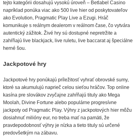
tejto kategórii dosahujú vysokú úroveň – Betlabel Casino
napríklad ponúka viac ako 500 live hier od poskytovateľov
ako Evolution, Pragmatic Play Live a Ezugi. Hráč
komunikuje s reálnym dealerom v reálnom čase, čo vytvára
autentický zážitok. Živé hry sú dostupné nepretržite a
zahŕňajú live blackjack, live ruletu, live baccarat aj špeciálne
herné šou.
Jackpotové hry
Jackpotové hry ponúkajú príležitosť vyhrať obrovské sumy,
ktoré sa akumulujú naprieč celou sieťou hráčov. Top online
kasína pre slovákov zvyčajne zahŕňajú tituly ako Mega
Moolah, Divine Fortune alebo populárne progresívne
jackpoty od Pragmatic Play. Výhry z jackpotových hier môžu
dosiahnuť milióny eur, no treba mať na pamäti, že
pravdepodobnosť výhry je nízka a tieto tituly sú určené
predovšetkým na zábavu.