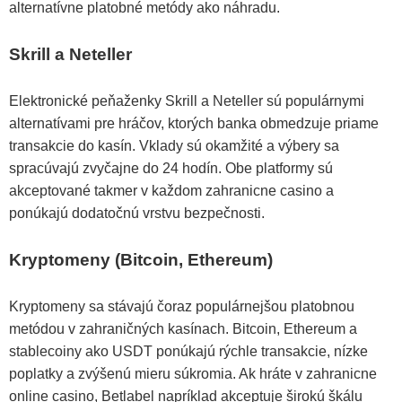
alternatívne platobné metódy ako náhradu.
Skrill a Neteller
Elektronické peňaženky Skrill a Neteller sú populárnymi
alternatívami pre hráčov, ktorých banka obmedzuje priame
transakcie do kasín. Vklady sú okamžité a výbery sa
spracúvajú zvyčajne do 24 hodín. Obe platformy sú
akceptované takmer v každom zahranicne casino a
ponúkajú dodatočnú vrstvu bezpečnosti.
Kryptomeny (Bitcoin, Ethereum)
Kryptomeny sa stávajú čoraz populárnejšou platobnou
metódou v zahraničných kasínach. Bitcoin, Ethereum a
stablecoiny ako USDT ponúkajú rýchle transakcie, nízke
poplatky a zvýšenú mieru súkromia. Ak hráte v zahranicne
online casino, Betlabel napríklad akceptuje širokú škálu