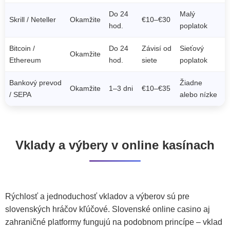
Do 24
Malý
Skrill / Neteller
Okamžite
€10–€30
hod.
poplatok
Bitcoin /
Do 24
Závisí od
Sieťový
Okamžite
Ethereum
hod.
siete
poplatok
Bankový prevod
Žiadne
Okamžite
1–3 dni
€10–€35
/ SEPA
alebo nízke
Vklady a výbery v online kasínach
Rýchlosť a jednoduchosť vkladov a výberov sú pre
slovenských hráčov kľúčové. Slovenské online casino aj
zahraničné platformy fungujú na podobnom princípe – vklad