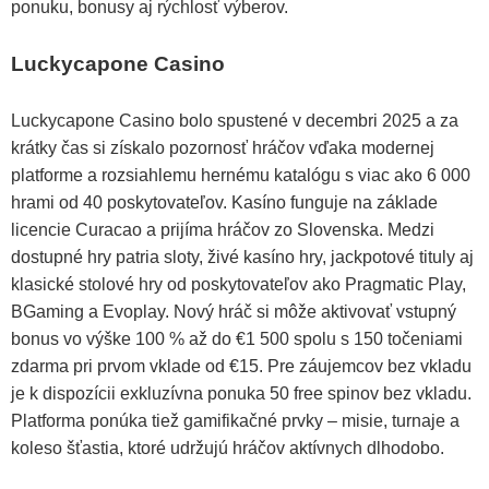
ponuku, bonusy aj rýchlosť výberov.
Luckycapone Casino
Luckycapone Casino bolo spustené v decembri 2025 a za
krátky čas si získalo pozornosť hráčov vďaka modernej
platforme a rozsiahlemu hernému katalógu s viac ako 6 000
hrami od 40 poskytovateľov. Kasíno funguje na základe
licencie Curacao a prijíma hráčov zo Slovenska. Medzi
dostupné hry patria sloty, živé kasíno hry, jackpotové tituly aj
klasické stolové hry od poskytovateľov ako Pragmatic Play,
BGaming a Evoplay. Nový hráč si môže aktivovať vstupný
bonus vo výške 100 % až do €1 500 spolu s 150 točeniami
zdarma pri prvom vklade od €15. Pre záujemcov bez vkladu
je k dispozícii exkluzívna ponuka 50 free spinov bez vkladu.
Platforma ponúka tiež gamifikačné prvky – misie, turnaje a
koleso šťastia, ktoré udržujú hráčov aktívnych dlhodobo.