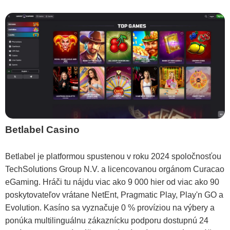
Betlabel Casino
Betlabel je platformou spustenou v roku 2024 spoločnosťou
TechSolutions Group N.V. a licencovanou orgánom Curacao
eGaming. Hráči tu nájdu viac ako 9 000 hier od viac ako 90
poskytovateľov vrátane NetEnt, Pragmatic Play, Play'n GO a
Evolution. Kasíno sa vyznačuje 0 % províziou na výbery a
ponúka multilinguálnu zákaznícku podporu dostupnú 24