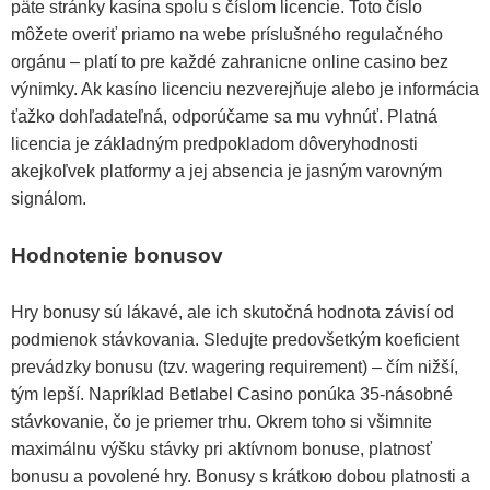
päte stránky kasína spolu s číslom licencie. Toto číslo
môžete overiť priamo na webe príslušného regulačného
orgánu – platí to pre každé zahranicne online casino bez
výnimky. Ak kasíno licenciu nezverejňuje alebo je informácia
ťažko dohľadateľná, odporúčame sa mu vyhnúť. Platná
licencia je základným predpokladom dôveryhodnosti
akejkoľvek platformy a jej absencia je jasným varovným
signálom.
Hodnotenie bonusov
Hry bonusy sú lákavé, ale ich skutočná hodnota závisí od
podmienok stávkovania. Sledujte predovšetkým koeficient
prevádzky bonusu (tzv. wagering requirement) – čím nižší,
tým lepší. Napríklad Betlabel Casino ponúka 35-násobné
stávkovanie, čo je priemer trhu. Okrem toho si všimnite
maximálnu výšku stávky pri aktívnom bonuse, platnosť
bonusu a povolené hry. Bonusy s krátkою dobou platnosti a