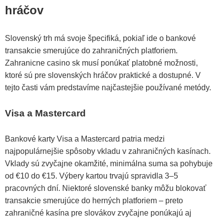
hráčov
Slovenský trh má svoje špecifiká, pokiaľ ide o bankové
transakcie smerujúce do zahraničných platforiem.
Zahranicne casino sk musí ponúkať platobné možnosti,
ktoré sú pre slovenských hráčov praktické a dostupné. V
tejto časti vám predstavíme najčastejšie používané metódy.
Visa a Mastercard
Bankové karty Visa a Mastercard patria medzi
najpopulárnejšie spôsoby vkladu v zahraničných kasínach.
Vklady sú zvyčajne okamžité, minimálna suma sa pohybuje
od €10 do €15. Výbery kartou trvajú spravidla 3–5
pracovných dní. Niektoré slovenské banky môžu blokovať
transakcie smerujúce do herných platforiem – preto
zahraničné kasína pre slovákov zvyčajne ponúkajú aj