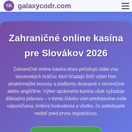
galaxycodr.com
Zahraničné online kasína
pre Slovákov 2026
Zahraničné online kasína dnes priťahujú stále viac
slovenských hráčov, ktorí hľadajú širší výber hier,
atraktívnejšie bonusy a platformy dostupné v slovenčine
alebo angličtine. Výber správneho kasína však vyžaduje
dôkladnú prípravu – v tomto článku vám predstavíme naše
odporúčania, kritériá hodnotenia a všetko, čo potrebujete
vedieť pred prvou registráciou.