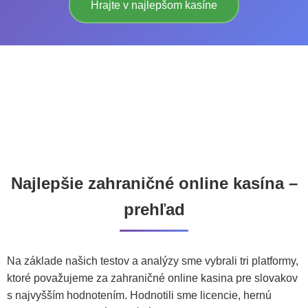
Hrajte v najlepšom kasíne
Najlepšie zahraničné online kasína –
prehľad
Na základe našich testov a analýzy sme vybrali tri platformy,
ktoré považujeme za zahraničné online kasina pre slovakov
s najvyšším hodnotením. Hodnotili sme licencie, hernú