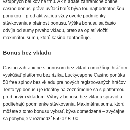
vstupných balíkov na trhu. Ak hľadáte zahranicne online
casino bonus, práve uvítací balík býva tou najhodnotnejšou
ponukou – pred aktiváciou vždy overte podmienky
stávkovania a platnosť bonusu. Výška bonusu sa často
odvíja od sumy prvého vkladu, preto sa oplatí vložiť
maximálnu sumu, ktorú kasíno zohľadňuje.
Bonus bez vkladu
Casino zahranicne s bonusom bez vkladu umožňuje hráčom
vyskúšať platformu bez rizika. Luckycapone Casino ponúka
50 free spinov bez vkladu pre nových registrovaných hráčov.
Tento typ bonusu je ideálny na zoznámenie sa s platformou
pred prvým vkladom. Výhry z bonusu bez vkladu spravidla
podliehajú podmienke stávkovania. Maximálna suma, ktorú
môžete z tohto bonusu vybrať, býva obmedzená – zvyčajne
sa pohybuje v rozmedzí €50 až €100.