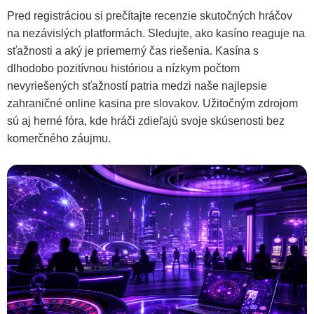
Pred registráciou si prečítajte recenzie skutočných hráčov
na nezávislých platformách. Sledujte, ako kasíno reaguje na
sťažnosti a aký je priemerný čas riešenia. Kasína s
dlhodobo pozitívnou históriou a nízkym počtom
nevyriešených sťažností patria medzi naše najlepsie
zahraničné online kasina pre slovakov. Užitočným zdrojom
sú aj herné fóra, kde hráči zdieľajú svoje skúsenosti bez
komerčného záujmu.